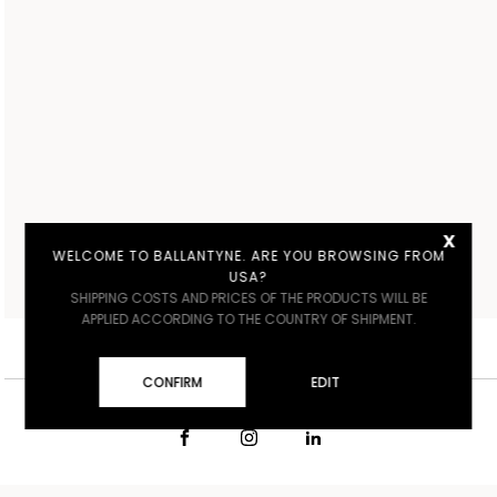
x
WELCOME TO BALLANTYNE. ARE YOU BROWSING FROM
USA?
SHIPPING COSTS AND PRICES OF THE PRODUCTS WILL BE
APPLIED ACCORDING TO THE COUNTRY OF SHIPMENT.
ITALY
€ EUR
ITALIANO
CONFIRM
EDIT