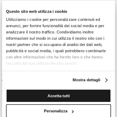
Questo sito web utilizza i cookie
Utilizziamo i cookie per personalizzare contenuti ed
annunci, per fornire funzionalità dei social media e per
analizzare il nostro traffico. Condividiamo inoltre
informazioni sul modo in cui utilizza il nostro sito con i
nostri partner che si occupano di analisi dei dati web,
pubblicità e social media, i quali potrebbero combinarle
con altre informazioni che ha fornito loro o che hanno
raccolto dal suo utilizzo dei loro servizi.
ULTIME TAGLIE
ROMBO CLASSICO GIROCOLLO IN
Mostra dettagli
GIROCOLLO CON TRECCE IN COTONE
COTONE E CASHMERE
E CASHMERE
€ 498,00
€ 349,00
€ 475,00
€ 332,00
ALTRI COLORI
Accetta tutti
+ 6
Personalizza