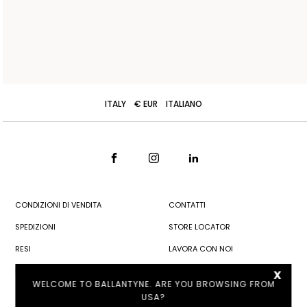
ITALY
€ EUR
ITALIANO
CONDIZIONI DI VENDITA
CONTATTI
SPEDIZIONI
STORE LOCATOR
RESI
LAVORA CON NOI
x
PRIVACY POLICY
WELCOME TO BALLANTYNE. ARE YOU BROWSING FROM
COOKIE POLICY
USA?