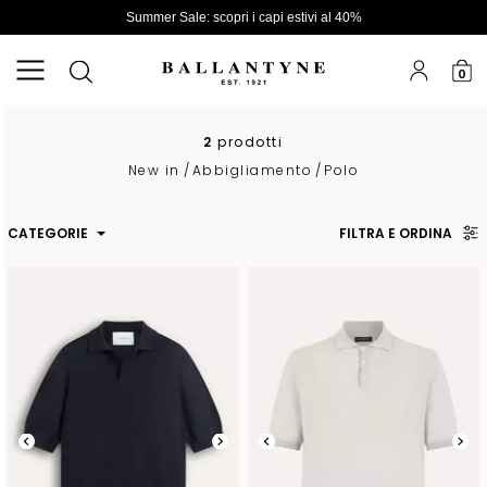
Summer Sale: scopri i capi estivi al 40%
0
2
prodotti
New in
/
Abbigliamento
/
Polo
CATEGORIE
FILTRA E ORDINA