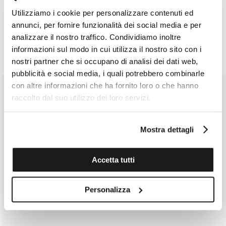
Utilizziamo i cookie per personalizzare contenuti ed
annunci, per fornire funzionalità dei social media e per
analizzare il nostro traffico. Condividiamo inoltre
ACCETTO LE
PRIVACY POLICY
informazioni sul modo in cui utilizza il nostro sito con i
nostri partner che si occupano di analisi dei dati web,
pubblicità e social media, i quali potrebbero combinarle
con altre informazioni che ha fornito loro o che hanno
raccolto dal suo utilizzo dei loro servizi.
UNA STORIA IN CONTINUA EVOLUZIONE
@BALLANTYNE_OFFICIAL
Mostra dettagli
Accetta tutti
Personalizza