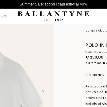
Summer Sale: scopri i capi estivi al 40%
I NOI
Uomo
/
Abbi
VEDI TUTTI >
VEDI TUTTI >
VEDI TUTTI >
POLO IN
CAPPELLI
CAPPELLI
BORSE
COD. B2W000
CINTURE
€ 230,00
GUANTI
€ 
SCIARPE
DESCRIZIONE
Realizzata in
naturale dei f
estive. Una r
ispirata all’e