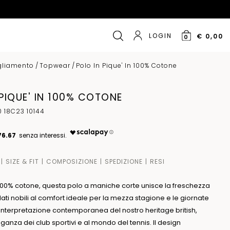
LOGIN
€ 0,00
0
gliamento
/
Topwear
/
Polo In Pique' In 100% Cotone
 PIQUE' IN 100% COTONE
 18C23 10144
76.67
SIZE & FIT
COMPOSIZIONE
SPEDIZIONE
RESI
 100% cotone, questa polo a maniche corte unisce la freschezza
ilati nobili al comfort ideale per la mezza stagione e le giornate
einterpretazione contemporanea del nostro heritage british,
leganza dei club sportivi e al mondo del tennis. Il design