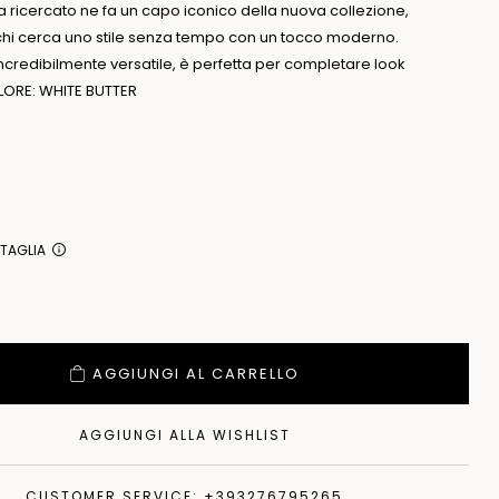
 ricercato ne fa un capo iconico della nuova collezione,
hi cerca uno stile senza tempo con un tocco moderno.
incredibilmente versatile, è perfetta per completare look
OLORE: WHITE BUTTER
 TAGLIA
AGGIUNGI AL CARRELLO
AGGIUNGI ALLA WISHLIST
CUSTOMER SERVICE: +393276795265