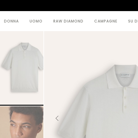
DONNA
UOMO
RAW DIAMOND
CAMPAGNE
SU D
VEDI TUTTI >
VEDI TUTTI >
BODY
CAPISPALLA
CAPISPALLA
MAGLIERIA
GONNE
MODA MARE
MAGLIERIA
PANTALONI
PANTALONI
TOPWEAR
TOPWEAR
VESTITI