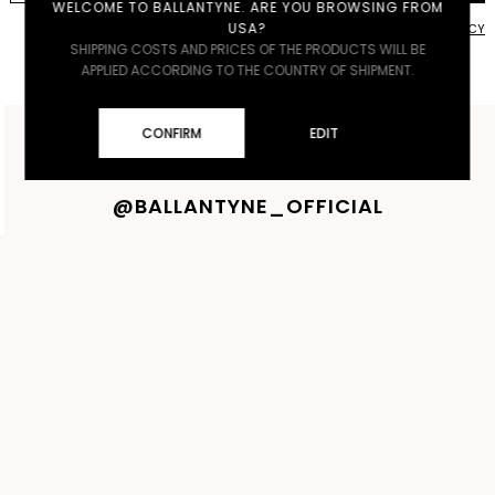
WELCOME TO BALLANTYNE. ARE YOU BROWSING FROM
USA?
ACCETTO LE
PRIVACY POLICY
SHIPPING COSTS AND PRICES OF THE PRODUCTS WILL BE
APPLIED ACCORDING TO THE COUNTRY OF SHIPMENT.
CONFIRM
EDIT
UNA STORIA IN CONTINUA EVOLUZIONE
@BALLANTYNE_OFFICIAL