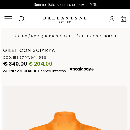
Summer Sale: scopri i capi estivi al 40%
0
Donna
/
Abbigliamento
/
Gilet
/
Gilet Con Sciarpa
GILET CON SCIARPA
COD. B1S157 14V64 11596
€ 340,00
€ 204,00
€ 68.00