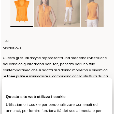
RESI
Gli articoli possono essere restituiti entro 14 giorni dalla data di
DESCRIZIONE
ricezione dell'ordine. La spedizione viene organizzata da
Questo gilet Ballantyne rappresenta una moderna rivisitazione
Ballantyne e sarà gratuita per ordini superiori a 300€, sarà
del classico guardaroba bon-ton, pensato per uno stile
invece a carico del cliente se l’importo è inferiore. La spedizione
contemporaneo che si adatta alla donna moderna e dinamica.
del reso va effettuata entro 3 giorni dalla data di autorizzazione.
Le linee pulite e minimaliste si combinano con la struttura di una
Ballantyne accetta resi a condizione che il sigillo di garanzia
camicia, accentuata dai bottoni frontali, mentre la sciarpa di
presente sul capo non venga rimosso. Per ulteriori informazioni
tessuto integrata nel capo valorizza ulteriormente la silhouette
leggere l'informativa nella sezione dedicata del sito alla voce
femminile. Un capo versatile, perfetto per occasioni formali così
POLITICHE DI RESO.
Questo sito web utilizza i cookie
come per look più casual. COLORE: TANGERIN
Utilizziamo i cookie per personalizzare contenuti ed
SIZE & FIT
annunci, per fornire funzionalità dei social media e per