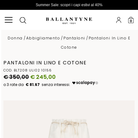
Summer Sale: scopri i capi estivi al 40%
0
Donna
/
Abbigliamento
/
Pantaloni
/
Pantaloni In Lino E
Cotone
PANTALONI IN LINO E COTONE
COD. BLT208 ULI02 10156
€ 350,00
€ 245,00
€ 81.67