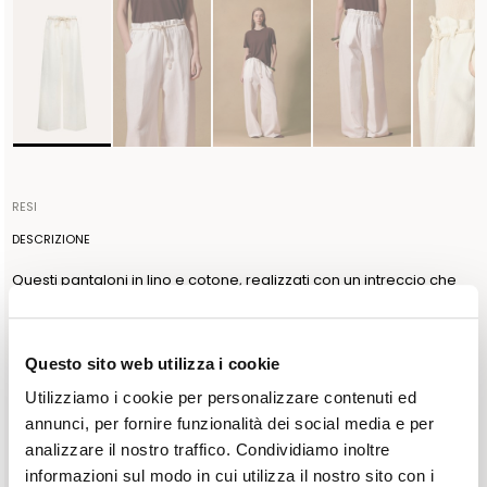
RESI
Gli articoli possono essere restituiti entro 14 giorni dalla data di
DESCRIZIONE
ricezione dell'ordine. La spedizione viene organizzata da
Questi pantaloni in lino e cotone, realizzati con un intreccio che
Ballantyne e sarà gratuita per ordini superiori a 300€, sarà
favorisce leggerezza e comfort, sono ideali per un indosso
invece a carico del cliente se l’importo è inferiore. La spedizione
fresco e rilassato. La vestibilità ampia offre grande versatilità,
del reso va effettuata entro 3 giorni dalla data di autorizzazione.
adattandosi facilmente a diverse occasioni. Arricchiti da una
Questo sito web utilizza i cookie
Ballantyne accetta resi a condizione che il sigillo di garanzia
cintura simil corda, i pantaloni aggiungono un tocco di eleganza
presente sul capo non venga rimosso. Per ulteriori informazioni
Utilizziamo i cookie per personalizzare contenuti ed
contemporanea all’intero look. COLORE: OPTICAL WHITE
leggere l'informativa nella sezione dedicata del sito alla voce
annunci, per fornire funzionalità dei social media e per
POLITICHE DI RESO.
analizzare il nostro traffico. Condividiamo inoltre
SIZE & FIT
informazioni sul modo in cui utilizza il nostro sito con i
La modella è alta 1.77cm e indossa la taglia IT42
COMPOSIZIONE