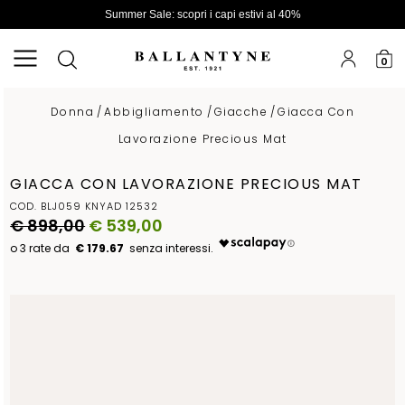
Summer Sale: scopri i capi estivi al 40%
0
Donna
/
Abbigliamento
/
Giacche
/
Giacca Con
Lavorazione Precious Mat
GIACCA CON LAVORAZIONE PRECIOUS MAT
COD. BLJ059 KNYAD 12532
€ 898,00
€ 539,00
€ 179.67