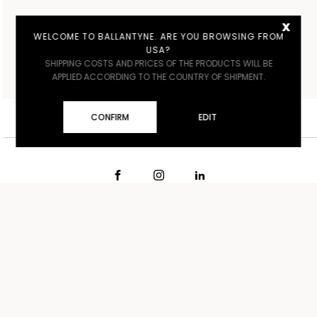
x
WELCOME TO BALLANTYNE. ARE YOU BROWSING FROM
USA?
SHIPPING COSTS AND PRICES OF THE PRODUCTS WILL BE
APPLIED ACCORDING TO THE COUNTRY OF SHIPMENT.
CONFIRM
EDIT
ITALY
€ EUR
ITALIANO
CONDIZIONI DI VENDITA
CONTATTI
SPEDIZIONI
STORE LOCATOR
RESI
LAVORA CON NOI
PRIVACY POLICY
COOKIE POLICY