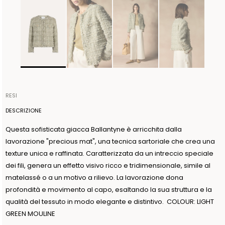
RESI
Gli articoli possono essere restituiti entro 14 giorni dalla data di
DESCRIZIONE
ricezione dell'ordine. La spedizione viene organizzata da
Questa sofisticata giacca Ballantyne è arricchita dalla
Ballantyne e sarà gratuita per ordini superiori a 300€, sarà
lavorazione "precious mat", una tecnica sartoriale che crea una
invece a carico del cliente se l’importo è inferiore. La spedizione
texture unica e raffinata. Caratterizzata da un intreccio speciale
del reso va effettuata entro 3 giorni dalla data di autorizzazione.
dei fili, genera un effetto visivo ricco e tridimensionale, simile al
Ballantyne accetta resi a condizione che il sigillo di garanzia
matelassé o a un motivo a rilievo. La lavorazione dona
presente sul capo non venga rimosso. Per ulteriori informazioni
profondità e movimento al capo, esaltando la sua struttura e la
leggere l'informativa nella sezione dedicata del sito alla voce
qualità del tessuto in modo elegante e distintivo. COLOUR: LIGHT
POLITICHE DI RESO.
GREEN MOULINE