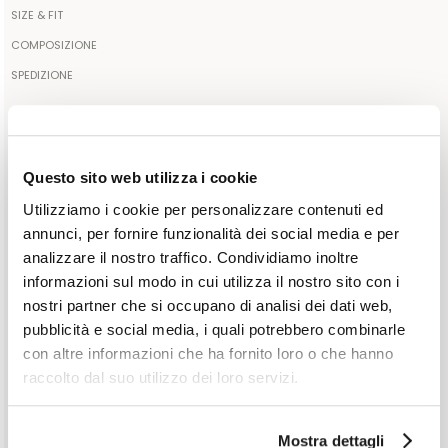
SIZE & FIT
La modella è alta 179 e indossa una taglia IT42
COMPOSIZIONE
33% POLIESTERE, 30% COTONE, 23% LINO, 10% ACRILICO, 1%
SPEDIZIONE
POLIAMMIDE
Il tuo ordine sarà spedito all’indirizzo indicato tramite corriere
espresso. Appena l’ordine viene consegnato al corriere,
SELEZIONA UNA TAGLIA
Made in: ITALY
riceverai una mail contenente il codice identificativo della
IT 40
IT 42
IT 44
IT 46
spedizione per monitorare lo stato della spedizione lungo il
Questo sito web utilizza i cookie
tragitto. La spedizione è gratuita per gli ordini a partire da 300€.
Utilizziamo i cookie per personalizzare contenuti ed
Per tutti gli altri, il costo della spedizione inclusi eventuali dazi
AGGIUNGI AL CARRELLO
annunci, per fornire funzionalità dei social media e per
sarà aggiunto all’ordine al momento del checkout. Per ulteriori
analizzare il nostro traffico. Condividiamo inoltre
informazioni leggere l'informativa nella sezione dedicata del sito
informazioni sul modo in cui utilizza il nostro sito con i
AGGIUNGI ALLA WISHLIST
alla voce CONDIZIONI DI SPEDIZIONE.
nostri partner che si occupano di analisi dei dati web,
pubblicità e social media, i quali potrebbero combinarle
CUSTOMER SERVICE: +393276795265
con altre informazioni che ha fornito loro o che hanno
raccolto dal suo utilizzo dei loro servizi.
GUARDA ANCHE
VISTI DI RECENTE
Mostra dettagli