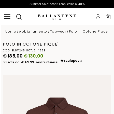
Summer Sale: scopri i capi estivi al 40%
0
Uomo
/
Abbigliamento
/
Topwear
/
Polo In Cotone Pique'
POLO IN COTONE PIQUE'
COD. BMW245 UCTJ5 14539
€ 185,00
€ 130,00
€ 43.33