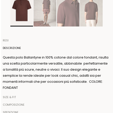
RESI
Gli articoli possono essere restituiti entro 14 giorni dalla data di
DESCRIZIONE
ricezione dell'ordine. La spedizione viene organizzata da
Questa polo Ballantyne in 100% cotone dal colore fondant, risulta
Ballantyne e sarà gratuita per ordini superiori a 300€, sarà
una scelta particolarmente versatile, abbinabile perfettamente
invece a carico del cliente se l’importo è inferiore. La spedizione
a tonalità più scure, neutre o vivaci. Il suo design elegante e
del reso va effettuata entro 3 giorni dalla data di autorizzazione.
semplice la rende ideale per look casual chic, adatti sia per
Ballantyne accetta resi a condizione che il sigillo di garanzia
momenti informali che per occasioni più sofisticate. COLORE:
presente sul capo non venga rimosso. Per ulteriori informazioni
FONDANT
leggere l'informativa nella sezione dedicata del sito alla voce
POLITICHE DI RESO.
SIZE & FIT
Il modello è alto 1.89cm e indossa una taglia IT50
COMPOSIZIONE
100% COTONE
SPEDIZIONE