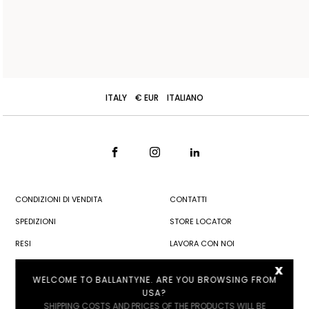
ITALY
€ EUR
ITALIANO
CONDIZIONI DI VENDITA
CONTATTI
SPEDIZIONI
STORE LOCATOR
RESI
LAVORA CON NOI
PRIVACY POLICY
x
WELCOME TO BALLANTYNE. ARE YOU BROWSING FROM
COOKIE POLICY
USA?
SHIPPING COSTS AND PRICES OF THE PRODUCTS WILL BE