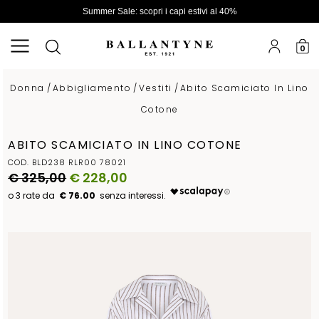
Summer Sale: scopri i capi estivi al 40%
0
Donna
/
Abbigliamento
/
Vestiti
/
Abito Scamiciato In Lino
Cotone
ABITO SCAMICIATO IN LINO COTONE
COD. BLD238 RLR00 78021
€ 325,00
€ 228,00
€ 76.00