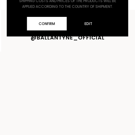
SHIPPING COSTS AND PRICES OF THE PRODUCTS WILL BE
APPLIED ACCORDING TO THE COUNTRY OF SHIPMENT.
CONFIRM
EDIT
UNA STORIA IN CONTINUA EVOLUZIONE
@BALLANTYNE_OFFICIAL