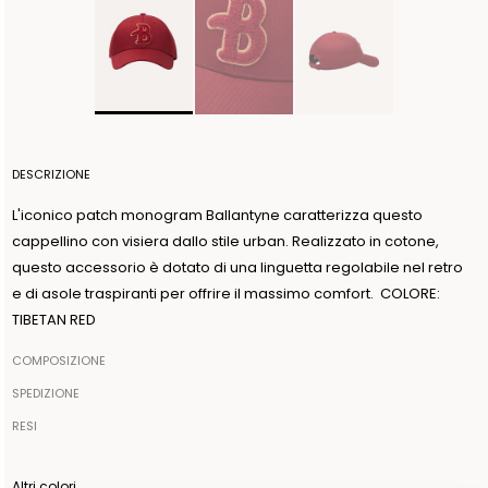
DESCRIZIONE
L'iconico patch monogram Ballantyne caratterizza questo
cappellino con visiera dallo stile urban. Realizzato in cotone,
questo accessorio è dotato di una linguetta regolabile nel retro
e di asole traspiranti per offrire il massimo comfort. COLORE:
TIBETAN RED
COMPOSIZIONE
100% COTONE
SPEDIZIONE
Il tuo ordine sarà spedito all’indirizzo indicato tramite corriere
RESI
Made in: INNER MONGOLIA
espresso. Appena l’ordine viene consegnato al corriere,
Gli articoli possono essere restituiti entro 14 giorni dalla data di
riceverai una mail contenente il codice identificativo della
ricezione dell'ordine. La spedizione viene organizzata da
Altri colori