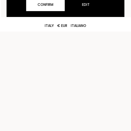
CONFIRM
EDIT
ITALY
€ EUR
ITALIANO
CONDIZIONI DI VENDITA
CONTATTI
SPEDIZIONI
STORE LOCATOR
RESI
LAVORA CON NOI
PRIVACY POLICY
COOKIE POLICY
COOKIE SETTINGS
ACCESSIBILITÀ