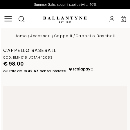
Summer Sale: scopri i capi estivi al 40%
0
Uomo
/
Accessori
/
Cappelli
/
Cappello Baseball
CAPPELLO BASEBALL
COD. BMN018 UCTAH 12083
€ 98,00
€ 32.67