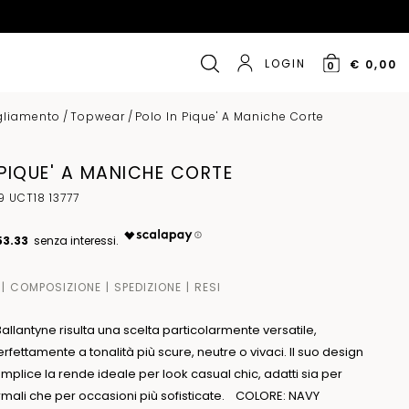
LOGIN
€ 0,00
0
gliamento
/
Topwear
/
Polo In Pique' A Maniche Corte
 PIQUE' A MANICHE CORTE
 UCT18 13777
53.33
COMPOSIZIONE
SPEDIZIONE
RESI
allantyne risulta una scelta particolarmente versatile,
fettamente a tonalità più scure, neutre o vivaci. Il suo design
mplice la rende ideale per look casual chic, adatti sia per
mali che per occasioni più sofisticate. COLORE: NAVY