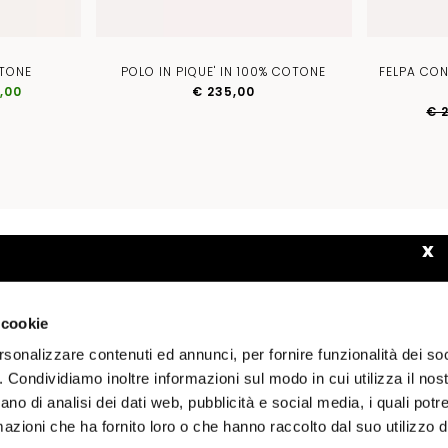
OTONE
POLO IN PIQUE' IN 100% COTONE
FELPA CO
,00
€ 235,00
€ 
x
JOIN THE COMMUNITY
WELCOME TO BALLANTYNE. ARE YOU BROWSING FROM
ISCRIVITI ALLA NEWSLETTER
USA?
 cookie
SHIPPING COSTS AND PRICES OF THE PRODUCTS WILL BE
APPLIED ACCORDING TO THE COUNTRY OF SHIPMENT.
rsonalizzare contenuti ed annunci, per fornire funzionalità dei so
DONNA
UOMO
o. Condividiamo inoltre informazioni sul modo in cui utilizza il nost
ano di analisi dei dati web, pubblicità e social media, i quali pot
CONFIRM
EDIT
azioni che ha fornito loro o che hanno raccolto dal suo utilizzo de