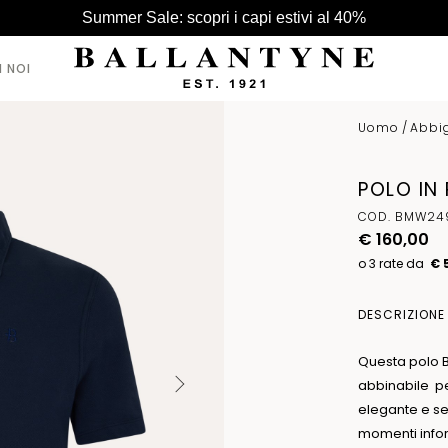
Summer Sale: scopri i capi estivi al 40%
I NOI
Uomo
/
Abbi
VEDI TUTTI >
VEDI TUTTI >
VEDI TUTTI >
POLO IN
CAPPELLI
CAPPELLI
BORSE
COD. BMW249
CINTURE
€ 160,00
SCIARPE
€ 
DESCRIZIONE
Questa polo B
abbinabile per
elegante e se
momenti infor