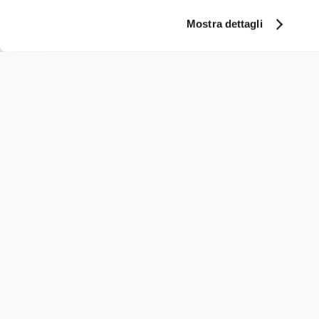
POLO IN PIQUE' A MANICHE CORTE
€ 160,00
Mostra dettagli