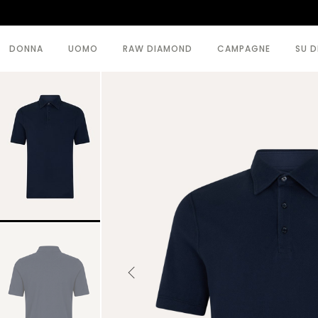
DONNA
UOMO
RAW DIAMOND
CAMPAGNE
SU D
VEDI TUTTI >
VEDI TUTTI >
BODY
CAPISPALLA
CAPISPALLA
MAGLIERIA
GONNE
MODA MARE
MAGLIERIA
PANTALONI
PANTALONI
TOPWEAR
TOPWEAR
VESTITI