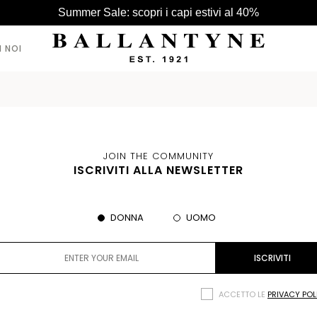
Summer Sale: scopri i capi estivi al 40%
I NOI
VEDI TUTTI >
VEDI TUTTI >
VEDI TUTTI >
CAPPELLI
CAPPELLI
BORSE
JOIN THE COMMUNITY
CINTURE
ISCRIVITI ALLA NEWSLETTER
GUANTI
SCIARPE
DONNA
UOMO
ACCETTO LE
PRIVACY POL