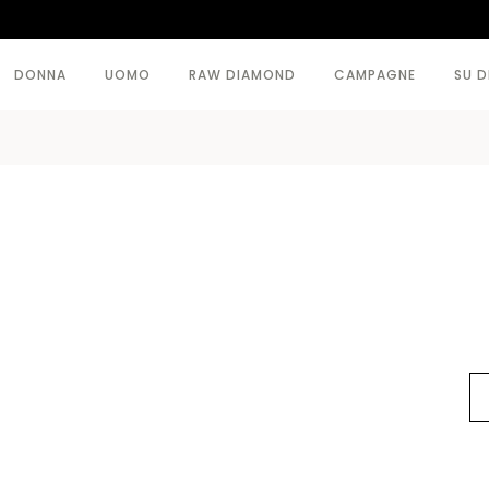
DONNA
UOMO
RAW DIAMOND
CAMPAGNE
SU D
VEDI TUTTI >
VEDI TUTTI >
BODY
CAPISPALLA
CAPISPALLA
MAGLIERIA
GONNE
MODA MARE
MAGLIERIA
PANTALONI
PANTALONI
TOPWEAR
TOPWEAR
VESTITI