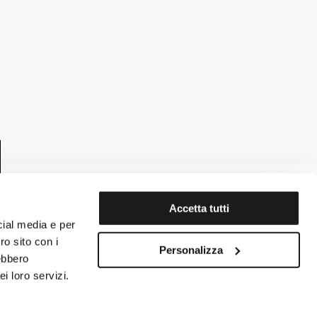
Accetta tutti
cial media e per
ro sito con i
Personalizza
rebbero
E SETTINGS
ACCESSIBILITÀ
i loro servizi.