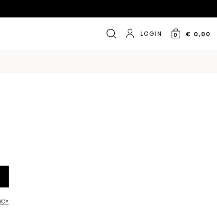
LOGIN
€ 0,00
0
ICY