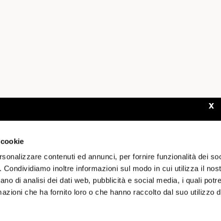
x
WELCOME TO BALLANTYNE. ARE YOU BROWSING FROM
SPEDIZIONE IN
ITALY
VALUE
€ EUR
LANGUAGE
ITALIANO
USA?
 cookie
SHIPPING COSTS AND PRICES OF THE PRODUCTS WILL BE
APPLIED ACCORDING TO THE COUNTRY OF SHIPMENT.
rsonalizzare contenuti ed annunci, per fornire funzionalità dei so
o. Condividiamo inoltre informazioni sul modo in cui utilizza il nost
ano di analisi dei dati web, pubblicità e social media, i quali pot
CONFIRM
EDIT
DIZIONI
RESI
PRIVACY POLICY
COOKIE POLICY
COOKI
azioni che ha fornito loro o che hanno raccolto dal suo utilizzo de
CONTATTI
STORE LOCATOR
LAVORA CON NOI